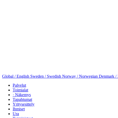
Global / English
Sweden / Swedish
Norway / Norwegian
Denmark /
Palvelut
Toimialat
· Näkemys
Tapahtumat
Yritysesittely
Ihmiset
Ura