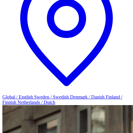
Global / English
Sweden / Swedish
Denmark / Danish
Finland /
Finnish
Netherlands / Dutch