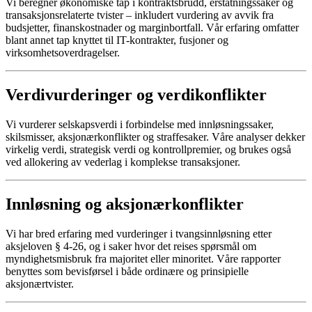
Vi beregner økonomiske tap i kontraktsbrudd, erstatningssaker og
transaksjonsrelaterte tvister – inkludert vurdering av avvik fra
budsjetter, finanskostnader og marginbortfall. Vår erfaring omfatter
blant annet tap knyttet til IT-kontrakter, fusjoner og
virksomhetsoverdragelser.
Verdivurderinger og verdikonflikter
Vi vurderer selskapsverdi i forbindelse med innløsningssaker,
skilsmisser, aksjonærkonflikter og straffesaker. Våre analyser dekker
virkelig verdi, strategisk verdi og kontrollpremier, og brukes også
ved allokering av vederlag i komplekse transaksjoner.
Innløsning og aksjonærkonflikter
Vi har bred erfaring med vurderinger i tvangsinnløsning etter
aksjeloven § 4-26, og i saker hvor det reises spørsmål om
myndighetsmisbruk fra majoritet eller minoritet. Våre rapporter
benyttes som bevisførsel i både ordinære og prinsipielle
aksjonærtvister.