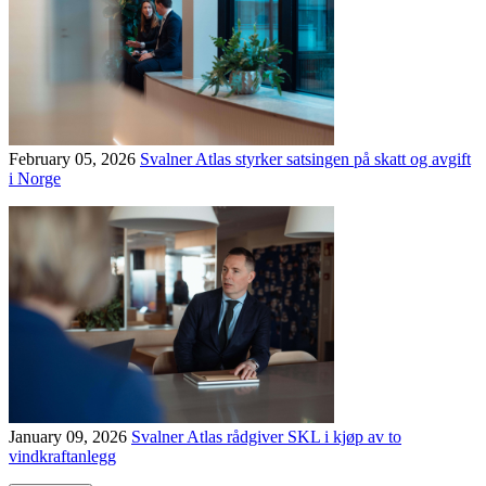
February 05, 2026
Svalner Atlas styrker satsingen på skatt og avgift
i Norge
January 09, 2026
Svalner Atlas rådgiver SKL i kjøp av to
vindkraftanlegg