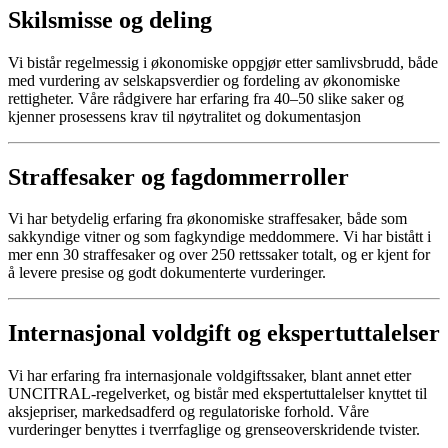
Skilsmisse og deling
Vi bistår regelmessig i økonomiske oppgjør etter samlivsbrudd, både
med vurdering av selskapsverdier og fordeling av økonomiske
rettigheter. Våre rådgivere har erfaring fra 40–50 slike saker og
kjenner prosessens krav til nøytralitet og dokumentasjon
Straffesaker og fagdommerroller
Vi har betydelig erfaring fra økonomiske straffesaker, både som
sakkyndige vitner og som fagkyndige meddommere. Vi har bistått i
mer enn 30 straffesaker og over 250 rettssaker totalt, og er kjent for
å levere presise og godt dokumenterte vurderinger.
Internasjonal voldgift og ekspertuttalelser
Vi har erfaring fra internasjonale voldgiftssaker, blant annet etter
UNCITRAL-regelverket, og bistår med ekspertuttalelser knyttet til
aksjepriser, markedsadferd og regulatoriske forhold. Våre
vurderinger benyttes i tverrfaglige og grenseoverskridende tvister.