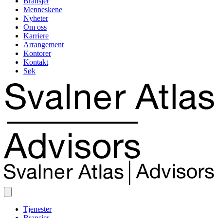
Bransjer
Menneskene
Nyheter
Om oss
Karriere
Arrangement
Kontorer
Kontakt
Søk
Tjenester
Bransjer