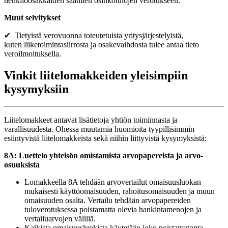
henkilöosakkaiden saamien osinkotulojen verotukseen.
Muut selvitykset
✔ Tietyistä verovuonna toteutetuista yritysjärjestelyistä,
kuten liiketoimintasiirrosta ja osakevaihdosta tulee antaa tieto
veroilmoituksella.
Vinkit liitelomakkeiden yleisimpiin
kysymyksiin
Liitelomakkeet antavat lisätietoja yhtiön toiminnasta ja
varallisuudesta. Ohessa muutamia huomioita tyypillisimmin
esiintyvistä liitelomakkeista sekä niihin liittyvistä kysymyksistä:
8A: Luettelo yhteisön omistamista arvopapereista ja arvo-
osuuksista
Lomakkeella 8A tehdään arvovertailut omaisuusluokan
mukaisesti käyttöomaisuuden, rahoitusomaisuuden ja muun
omaisuuden osalta. Vertailu tehdään arvopapereiden
tuloverotuksessa poistamatta olevia hankintamenojen ja
vertailuarvojen välillä.
Kaikista omaisuusluokista käytetään joko poistamatonta