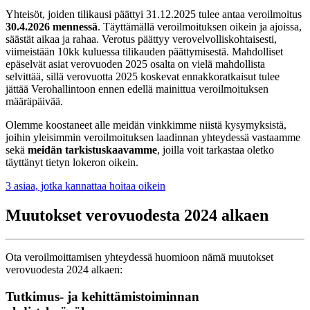
Yhteisöt, joiden tilikausi päättyi 31.12.2025 tulee antaa veroilmoitus
30.4.2026 mennessä
. Täyttämällä veroilmoituksen oikein ja ajoissa,
säästät aikaa ja rahaa. Verotus päättyy verovelvolliskohtaisesti,
viimeistään 10kk kuluessa tilikauden päättymisestä. Mahdolliset
epäselvät asiat verovuoden 2025 osalta on vielä mahdollista
selvittää, sillä verovuotta 2025 koskevat ennakkoratkaisut tulee
jättää Verohallintoon ennen edellä mainittua veroilmoituksen
määräpäivää.
Olemme koostaneet alle meidän vinkkimme niistä kysymyksistä,
joihin yleisimmin veroilmoituksen laadinnan yhteydessä vastaamme
sekä
meidän tarkistuskaavamme
, joilla voit tarkastaa oletko
täyttänyt tietyn lokeron oikein.
3 asiaa, jotka kannattaa hoitaa oikein
Muutokset verovuodesta 2024 alkaen
Ota veroilmoittamisen yhteydessä huomioon nämä muutokset
verovuodesta 2024 alkaen:
Tutkimus- ja kehittämistoiminnan