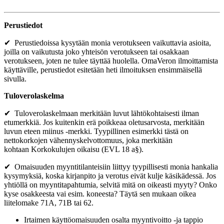
Perustiedot
✔ Perustiedoissa kysytään monia verotukseen vaikuttavia asioita,
joilla on vaikutusta joko yhteisön verotukseen tai osakkaan
verotukseen, joten ne tulee täyttää huolella. OmaVeron ilmoittamista
käyttäville, perustiedot esitetään heti ilmoituksen ensimmäisellä
sivulla.
Tuloverolaskelma
✔ Tuloverolaskelmaan merkitään luvut lähtökohtaisesti ilman
etumerkkiä. Jos kuitenkin erä poikkeaa oletusarvosta, merkitään
luvun eteen miinus -merkki. Tyypillinen esimerkki tästä on
nettokorkojen vähennyskelvottomuus, joka merkitään
kohtaan Korkokulujen oikaisu (EVL 18 a§).
✔ Omaisuuden myyntitilanteisiin liittyy tyypillisesti monia hankalia
kysymyksiä, koska kirjanpito ja verotus eivät kulje käsikädessä. Jos
yhtiöllä on myyntitapahtumia, selvitä mitä on oikeasti myyty? Onko
kyse osakkeesta vai esim. koneesta? Täytä sen mukaan oikea
liitelomake 71A, 71B tai 62.
Irtaimen käyttöomaisuuden osalta myyntivoitto -ja tappio