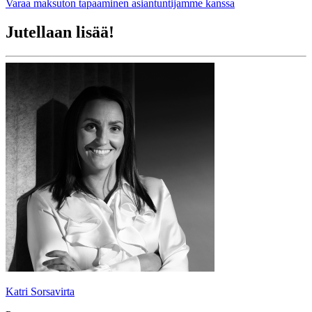
Varaa maksuton tapaaminen asiantuntijamme kanssa
Jutellaan lisää!
Katri Sorsavirta