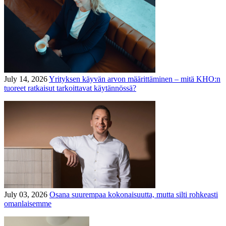
July 14, 2026
Yrityksen käyvän arvon määrittäminen – mitä KHO:n
tuoreet ratkaisut tarkoittavat käytännössä?
July 03, 2026
Osana suurempaa kokonaisuutta, mutta silti rohkeasti
omanlaisemme