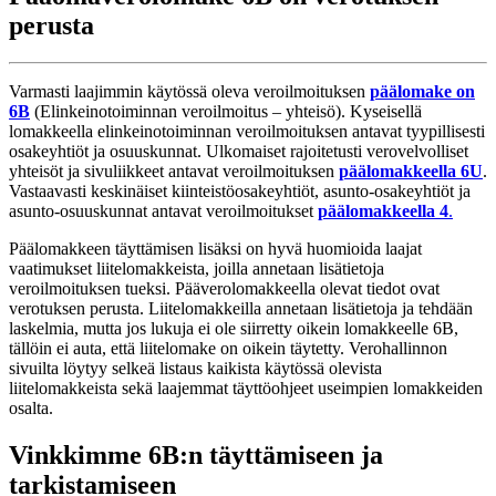
perusta
Varmasti laajimmin käytössä oleva veroilmoituksen
päälomake on
6B
(Elinkeinotoiminnan veroilmoitus – yhteisö). Kyseisellä
lomakkeella elinkeinotoiminnan veroilmoituksen antavat tyypillisesti
osakeyhtiöt ja osuuskunnat. Ulkomaiset rajoitetusti verovelvolliset
yhteisöt ja sivuliikkeet antavat veroilmoituksen
päälomakkeella 6U
.
Vastaavasti keskinäiset kiinteistöosakeyhtiöt, asunto-osakeyhtiöt ja
asunto-osuuskunnat antavat veroilmoitukset
päälomakkeella 4
.
Päälomakkeen täyttämisen lisäksi on hyvä huomioida laajat
vaatimukset liitelomakkeista, joilla annetaan lisätietoja
veroilmoituksen tueksi. Pääverolomakkeella olevat tiedot ovat
verotuksen perusta. Liitelomakkeilla annetaan lisätietoja ja tehdään
laskelmia, mutta jos lukuja ei ole siirretty oikein lomakkeelle 6B,
tällöin ei auta, että liitelomake on oikein täytetty. Verohallinnon
sivuilta löytyy selkeä listaus kaikista käytössä olevista
liitelomakkeista sekä laajemmat täyttöohjeet useimpien lomakkeiden
osalta.
Vinkkimme 6B:n täyttämiseen ja
tarkistamiseen