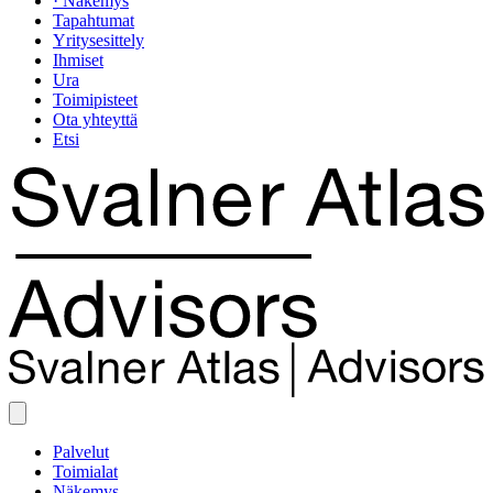
· Näkemys
Tapahtumat
Yritysesittely
Ihmiset
Ura
Toimipisteet
Ota yhteyttä
Etsi
Palvelut
Toimialat
Näkemys