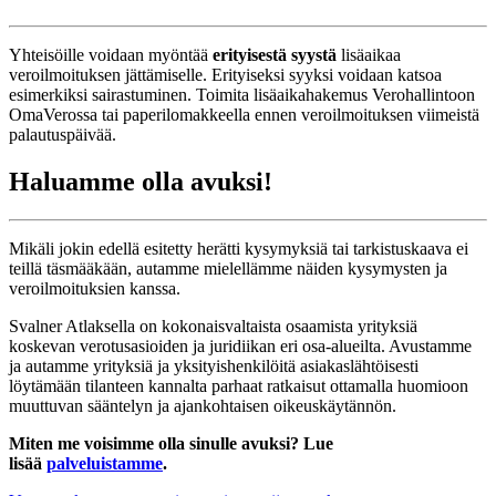
Yhteisöille voidaan myöntää
erityisestä syystä
lisäaikaa
veroilmoituksen jättämiselle. Erityiseksi syyksi voidaan katsoa
esimerkiksi sairastuminen. Toimita lisäaikahakemus Verohallintoon
OmaVerossa tai paperilomakkeella ennen veroilmoituksen viimeistä
palautuspäivää.
Haluamme olla avuksi!
Mikäli jokin edellä esitetty herätti kysymyksiä tai tarkistuskaava ei
teillä täsmääkään, autamme mielellämme näiden kysymysten ja
veroilmoituksien kanssa.
Svalner Atlaksella on kokonaisvaltaista osaamista yrityksiä
koskevan verotusasioiden ja juridiikan eri osa-alueilta. Avustamme
ja autamme yrityksiä ja yksityishenkilöitä asiakaslähtöisesti
löytämään tilanteen kannalta parhaat ratkaisut ottamalla huomioon
muuttuvan sääntelyn ja ajankohtaisen oikeuskäytännön.
Miten me voisimme olla sinulle avuksi? Lue
lisää
palveluistamme
.