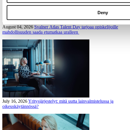
Deny
August 04, 2026
Svalner Atlas Talent Day tarjoaa opiskelijoille
mahdollisuuden saada etumatkaa uralleen
July 16, 2026
Yritysjärjestelyt: mitä uutta lainvalmistelussa ja
oikeuskäytännössä?