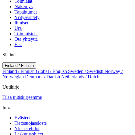
Toimialat
Näkemys
Tapahtumat
Yritysesittely
Ihmiset
Ura
Toimipisteet
Ota yhteyttä
Etsi
Sijainti
Finland / Finnish
Finland / Finnish
Global / English
Sweden / Swedish
Norway /
Norwegian
Denmark / Danish
Netherlands / Dutch
Uutikirje
Tilaa uutiskirjeemme
Info
Evästeet
Tietosuojaseloste
Yleiset ehdot
Laskutusohjeet