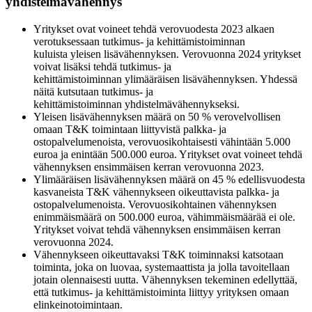
yhdistelmävähennys
Yritykset ovat voineet tehdä verovuodesta 2023 alkaen
verotuksessaan tutkimus- ja kehittämistoiminnan
kuluista yleisen lisävähennyksen. Verovuonna 2024 yritykset
voivat lisäksi tehdä tutkimus- ja
kehittämistoiminnan ylimääräisen lisävähennyksen. Yhdessä
näitä kutsutaan tutkimus- ja
kehittämistoiminnan yhdistelmävähennykseksi.
Yleisen lisävähennyksen määrä on 50 % verovelvollisen
omaan T&K toimintaan liittyvistä palkka- ja
ostopalvelumenoista, verovuosikohtaisesti vähintään 5.000
euroa ja enintään 500.000 euroa. Yritykset ovat voineet tehdä
vähennyksen ensimmäisen kerran verovuonna 2023.
Ylimääräisen lisävähennyksen määrä on 45 % edellisvuodesta
kasvaneista T&K vähennykseen oikeuttavista palkka- ja
ostopalvelumenoista. Verovuosikohtainen vähennyksen
enimmäismäärä on 500.000 euroa, vähimmäismäärää ei ole.
Yritykset voivat tehdä vähennyksen ensimmäisen kerran
verovuonna 2024.
Vähennykseen oikeuttavaksi T&K toiminnaksi katsotaan
toiminta, joka on luovaa, systemaattista ja jolla tavoitellaan
jotain olennaisesti uutta. Vähennyksen tekeminen edellyttää,
että tutkimus- ja kehittämistoiminta liittyy yrityksen omaan
elinkeinotoimintaan.