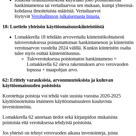
hankintamenoa tai vertailuarvoa sen mukaan, kumpi yhteensä-
kohdassa ilmoitetuista määristä. Vertailuarvot
löytyvät
Verohallinnon julkaisemasta listasta.
18: Luettelo yhteisön käyttöomaisuuskiinteistöistä
Lomakkeella 18 tehdään arvovertailu kiinteistökohtaisesti
tuloverotuksessa poistamattoman hankintamenon ja kiinteistön
verotusarvon vuodelta 2024 välillä. Kunkin kiinteistön osalta
tulee myös esittää kiinteistötunnus.
Tuloverotuksessa poistomaton hankintameno =
Lomakkeella 62 oleva rakennuksen arvo verovuoden
lopussa + maapohjan arvo.
62: Erittely varauksista, arvonmuutoksista ja kuluvan
käyttöomaisuuden poistoista
Korotettuja poistoja voi tehdä vain uusista vuosina 2020-2025
käyttöönotetuista irtaimeen käyttöomaisuuteen kuuluvista
investoinneista.
Lomakkeella 62 annetaan tiedot sekä kirjanpidon mukaisista
poistoista että verotuksessa tehdyistä poistoista.
Jos yhteisö on tehnyt verovuoden aikana investointeja, joista