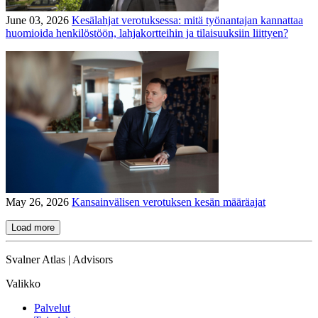
June 03, 2026
Kesälahjat verotuksessa: mitä työnantajan kannattaa
huomioida henkilöstöön, lahjakortteihin ja tilaisuuksiin liittyen?
May 26, 2026
Kansainvälisen verotuksen kesän määräajat
Load more
Svalner Atlas | Advisors
Valikko
Palvelut