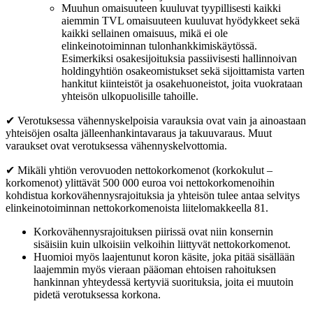
Muuhun omaisuuteen kuuluvat tyypillisesti kaikki
aiemmin TVL omaisuuteen kuuluvat hyödykkeet sekä
kaikki sellainen omaisuus, mikä ei ole
elinkeinotoiminnan tulonhankkimiskäytössä.
Esimerkiksi osakesijoituksia passiivisesti hallinnoivan
holdingyhtiön osakeomistukset sekä sijoittamista varten
hankitut kiinteistöt ja osakehuoneistot, joita vuokrataan
yhteisön ulkopuolisille tahoille.
✔ Verotuksessa vähennyskelpoisia varauksia ovat vain ja ainoastaan
yhteisöjen osalta jälleenhankintavaraus ja takuuvaraus. Muut
varaukset ovat verotuksessa vähennyskelvottomia.
✔ Mikäli yhtiön verovuoden nettokorkomenot (korkokulut –
korkomenot) ylittävät 500 000 euroa voi nettokorkomenoihin
kohdistua korkovähennysrajoituksia ja yhteisön tulee antaa selvitys
elinkeinotoiminnan nettokorkomenoista liitelomakkeella 81.
Korkovähennysrajoituksen piirissä ovat niin konsernin
sisäisiin kuin ulkoisiin velkoihin liittyvät nettokorkomenot.
Huomioi myös laajentunut koron käsite, joka pitää sisällään
laajemmin myös vieraan pääoman ehtoisen rahoituksen
hankinnan yhteydessä kertyviä suorituksia, joita ei muutoin
pidetä verotuksessa korkona.