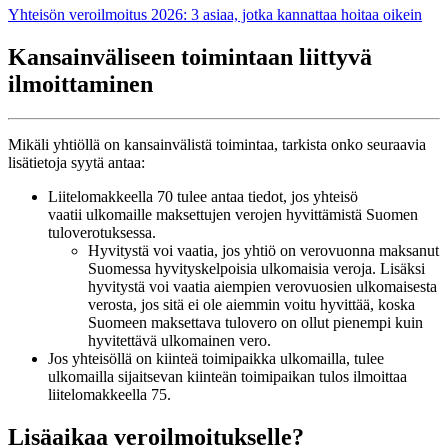
Yhteisön veroilmoitus 2026: 3 asiaa, jotka kannattaa hoitaa oikein
Kansainväliseen toimintaan liittyvä
ilmoittaminen
Mikäli yhtiöllä on kansainvälistä toimintaa, tarkista onko seuraavia
lisätietoja syytä antaa:
Liitelomakkeella 70 tulee antaa tiedot, jos yhteisö
vaatii ulkomaille maksettujen verojen hyvittämistä Suomen
tuloverotuksessa.
Hyvitystä voi vaatia, jos yhtiö on verovuonna maksanut
Suomessa hyvityskelpoisia ulkomaisia veroja. Lisäksi
hyvitystä voi vaatia aiempien verovuosien ulkomaisesta
verosta, jos sitä ei ole aiemmin voitu hyvittää, koska
Suomeen maksettava tulovero on ollut pienempi kuin
hyvitettävä ulkomainen vero.
Jos yhteisöllä on kiinteä toimipaikka ulkomailla, tulee
ulkomailla sijaitsevan kiinteän toimipaikan tulos ilmoittaa
liitelomakkeella 75.
Lisäaikaa veroilmoitukselle?