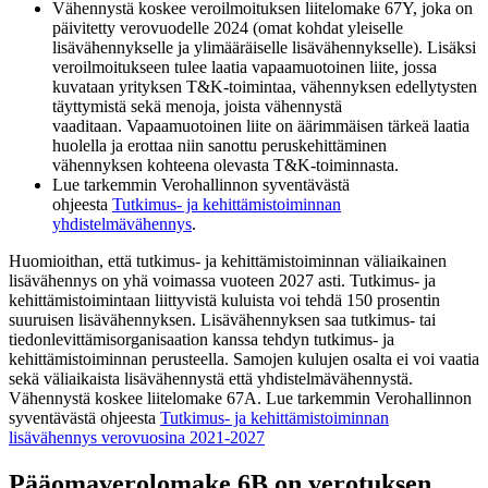
Vähennystä koskee veroilmoituksen liitelomake 67Y, joka on
päivitetty verovuodelle 2024 (omat kohdat yleiselle
lisävähennykselle ja ylimääräiselle lisävähennykselle). Lisäksi
veroilmoitukseen tulee laatia vapaamuotoinen liite, jossa
kuvataan yrityksen T&K-toimintaa, vähennyksen edellytysten
täyttymistä sekä menoja, joista vähennystä
vaaditaan. Vapaamuotoinen liite on äärimmäisen tärkeä laatia
huolella ja erottaa niin sanottu peruskehittäminen
vähennyksen kohteena olevasta T&K-toiminnasta.
Lue tarkemmin Verohallinnon syventävästä
ohjeesta
Tutkimus- ja kehittämistoiminnan
yhdistelmävähennys
.
Huomioithan, että tutkimus- ja kehittämistoiminnan väliaikainen
lisävähennys on yhä voimassa vuoteen 2027 asti. Tutkimus- ja
kehittämistoimintaan liittyvistä kuluista voi tehdä 150 prosentin
suuruisen lisävähennyksen. Lisävähennyksen saa tutkimus- tai
tiedonlevittämisorganisaation kanssa tehdyn tutkimus- ja
kehittämistoiminnan perusteella. Samojen kulujen osalta ei voi vaatia
sekä väliaikaista lisävähennystä että yhdistelmävähennystä.
Vähennystä koskee liitelomake 67A. Lue tarkemmin Verohallinnon
syventävästä ohjeesta
Tutkimus- ja kehittämistoiminnan
lisävähennys verovuosina 2021-2027
Pääomaverolomake 6B on verotuksen