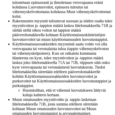
tuloutetaan epäsuorasti ja ilmoitetaan verovapaana eränä
kohdassa Luovutusvoitot, epäsuora tuloutus tai
vähennyskelvottomana kohdassa Muut vähennyskelvottomat
kulut.
Rakennusten myynnit tuloutuvat suoraan ja niiden osalta tulee
myyntivoiton ja -tappion määrä laskea liitelomakkeella 71B ja
siirtää sieltä oikea voiton tai tappion määrä
pääverolomakkeella kohtaan Käyttöomaisuuskiinteistöjen
luovutusvoitot tai muun käyttöomaisuuden luovutustappiot.
Käyttöomaisuusosakkeiden myynnistä saatu voitto voi olla
verovapaata tai veronalaista tuloa (tappio vähennyskelvoton
tai vähennyskelpoinen). Kun on ratkaistu kummasta
tilanteesta on kyse, tulee myyntivoiton ja -tappion määrä
laskea joko liitelomakkeella 71A tai 71B, riippuen siitä onko
kyse verovapaasta tai veronalaisesti luovutuksesta. Tiedot
liitelomakkeilta siirretään edelleen pääverolomakkeelle
kohtiin Käyttöomaisuusosakkeiden luovutusvoitot ja
purkuvoitot tai Käyttöomaisuusosakkeiden luovutustappiot ja
purkutappiot.
Huomioithan, että et vähennä luovutukseen liittyviä
kuluja kahteen kertaan.
Muun omaisuuden myyntivoitto ja -tappio lasketaan
liitelomakkeella 71B, josta summa edelleen siirretään
kohtaan Muun omaisuuden luovutusvoitot tai Muun
omaisuuden luovutustappiot ja arvonalentumiset.