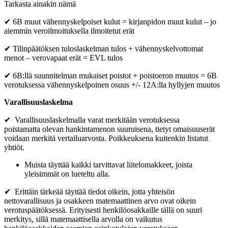
Tarkasta ainakin nämä
✔ 6B muut vähennyskelpoiset kulut = kirjanpidon muut kulut – jo
aiemmin veroilmoituksella ilmoitetut erät
✔ Tilinpäätöksen tuloslaskelman tulos + vähennyskelvottomat
menot – verovapaat erät = EVL tulos
✔ 6B:llä suunnitelman mukaiset poistot + poistoeron muutos = 6B
verotuksessa vähennyskelpoinen osuus +/- 12A:lla hyllyjen muutos
Varallisuuslaskelma
✔ Varallisuuslaskelmalla varat merkitään verotuksessa
poistamatta olevan hankintamenon suuruisena, tietyt omaisuuserät
voidaan merkitä vertailuarvosta. Poikkeuksena kuitenkin listatut
yhtiöt.
Muista täyttää kaikki tarvittavat liitelomakkeet, joista
yleisimmät on lueteltu alla.
✔ Erittäin tärkeää täyttää tiedot oikein, jotta yhteisön
nettovarallisuus ja osakkeen matemaattinen arvo ovat oikein
verotuspäätöksessä. Erityisesti henkilöosakkaille tällä on suuri
merkitys, sillä matemaattisella arvolla on vaikutus