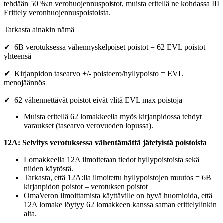
tehdään 50 %:n verohuojennuspoistot, muista eritellä ne kohdassa III
Erittely veronhuojennuspoistoista.
Tarkasta ainakin nämä
✔ 6B verotuksessa vähennyskelpoiset poistot = 62 EVL poistot
yhteensä
✔ Kirjanpidon tasearvo +/- poistoero/hyllypoisto = EVL
menojäännös
✔ 62 vähennettävät poistot eivät ylitä EVL max poistoja
Muista eritellä 62 lomakkeella myös kirjanpidossa tehdyt
varaukset (tasearvo verovuoden lopussa).
12A: Selvitys verotuksessa vähentämättä jätetyistä poistoista
Lomakkeella 12A ilmoitetaan tiedot hyllypoistoista sekä
niiden käytöstä.
Tarkasta, että 12A:lla ilmoitettu hyllypoistojen muutos = 6B
kirjanpidon poistot – verotuksen poistot
OmaVeron ilmoittamista käyttäville on hyvä huomioida, että
12A lomake löytyy 62 lomakkeen kanssa saman erittelylinkin
alta.