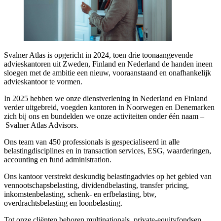
Svalner Atlas is opgericht in 2024, toen drie toonaangevende
advieskantoren uit Zweden, Finland en Nederland de handen ineen
sloegen met de ambitie een nieuw, vooraanstaand en onafhankelijk
advieskantoor te vormen.
In 2025 hebben we onze dienstverlening in Nederland en Finland
verder uitgebreid, voegden kantoren in Noorwegen en Denemarken
zich bij ons en bundelden we onze activiteiten onder één naam –
Svalner Atlas Advisors.
Ons team van 450 professionals is gespecialiseerd in alle
belastingdisciplines en in transaction services, ESG, waarderingen,
accounting en fund administration.
Ons kantoor verstrekt deskundig belastingadvies op het gebied van
vennootschapsbelasting, dividendbelasting, transfer pricing,
inkomstenbelasting, schenk- en erfbelasting, btw,
overdrachtsbelasting en loonbelasting.
Tot onze cliënten behoren multinationals, private-equityfondsen,