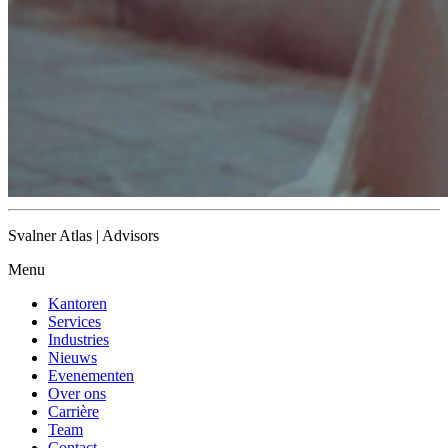
Svalner Atlas | Advisors
Menu
Kantoren
Services
Industries
Nieuws
Evenementen
Over ons
Carrière
Team
Contact