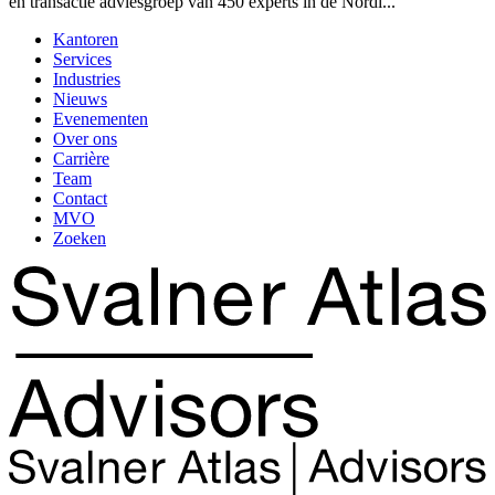
en transactie adviesgroep van 450 experts in de Nordi...
Kantoren
Services
Industries
Nieuws
Evenementen
Over ons
Carrière
Team
Contact
MVO
Zoeken