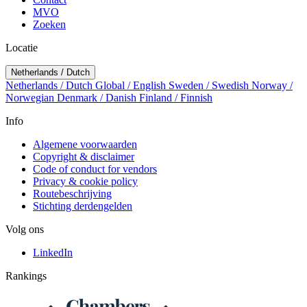
MVO
Zoeken
Locatie
Netherlands / Dutch
Netherlands / Dutch
Global / English
Sweden / Swedish
Norway /
Norwegian
Denmark / Danish
Finland / Finnish
Info
Algemene voorwaarden
Copyright & disclaimer
Code of conduct for vendors
Privacy & cookie policy
Routebeschrijving
Stichting derdengelden
Volg ons
LinkedIn
Rankings