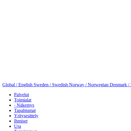
Global / English
Sweden / Swedish
Norway / Norwegian
Denmark /
Palvelut
Toimialat
· Näkemys
Tapahtumat
Yritysesittely
Ihmiset
Ura